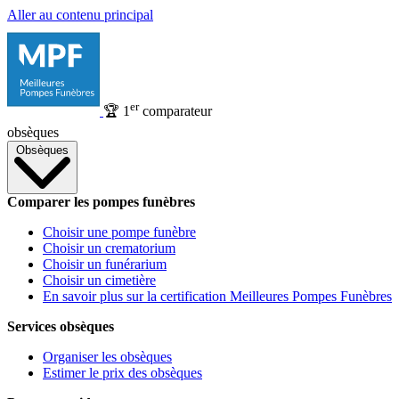
Aller au contenu principal
er
🏆
1
comparateur
obsèques
Obsèques
Comparer les pompes funèbres
Choisir une pompe funèbre
Choisir un crematorium
Choisir un funérarium
Choisir un cimetière
En savoir plus sur la certification Meilleures Pompes Funèbres
Services obsèques
Organiser les obsèques
Estimer le prix des obsèques