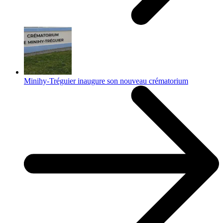
Minihy-Tréguier inaugure son nouveau crématorium