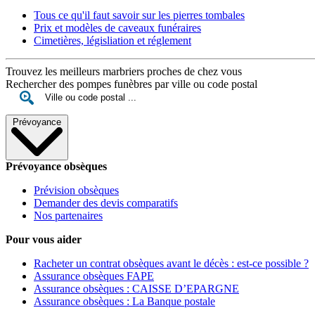
Tous ce qu'il faut savoir sur les pierres tombales
Prix et modèles de caveaux funéraires
Cimetières, législiation et réglement
Trouvez les meilleurs marbriers proches de chez vous
Rechercher des pompes funèbres par ville ou code postal
Prévoyance
Prévoyance obsèques
Prévision obsèques
Demander des devis comparatifs
Nos partenaires
Pour vous aider
Racheter un contrat obsèques avant le décès : est-ce possible ?
Assurance obsèques FAPE
Assurance obsèques : CAISSE D’EPARGNE
Assurance obsèques : La Banque postale