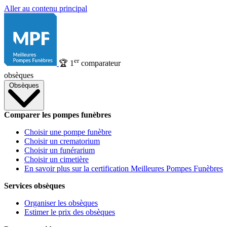
Aller au contenu principal
er
🏆
1
comparateur
obsèques
Obsèques
Comparer les pompes funèbres
Choisir une pompe funèbre
Choisir un crematorium
Choisir un funérarium
Choisir un cimetière
En savoir plus sur la certification Meilleures Pompes Funèbres
Services obsèques
Organiser les obsèques
Estimer le prix des obsèques