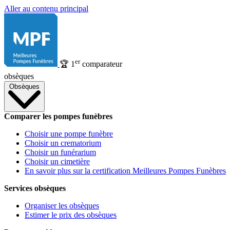
Aller au contenu principal
er
🏆
1
comparateur
obsèques
Obsèques
Comparer les pompes funèbres
Choisir une pompe funèbre
Choisir un crematorium
Choisir un funérarium
Choisir un cimetière
En savoir plus sur la certification Meilleures Pompes Funèbres
Services obsèques
Organiser les obsèques
Estimer le prix des obsèques