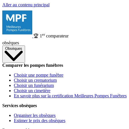
Aller au contenu principal
er
🏆
1
comparateur
obsèques
Obsèques
Comparer les pompes funèbres
Choisir une pompe funèbre
Choisir un crematorium
Choisir un funérarium
Choisir un cimetière
En savoir plus sur la certification Meilleures Pompes Funèbres
Services obsèques
Organiser les obsèques
Estimer le prix des obsèques