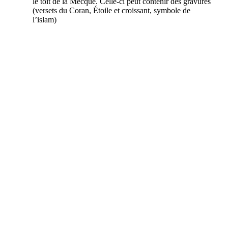
le toit de la Mecque. Celle-ci peut contenir des gravures
(versets du Coran, Étoile et croissant, symbole de
l’islam)