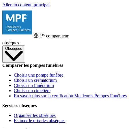
Aller au contenu principal
er
🏆
1
comparateur
obsèques
Obsèques
Comparer les pompes funèbres
Choisir une pompe funèbre
Choisir un crematorium
Choisir un funérarium
Choisir un cimetière
En savoir plus sur la certification Meilleures Pompes Funèbres
Services obsèques
Organiser les obsèques
Estimer le prix des obsèques