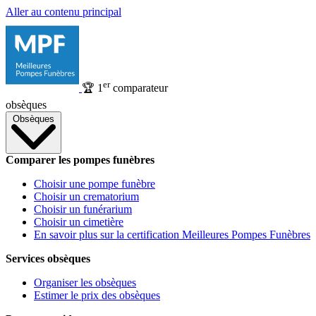
Aller au contenu principal
er
🏆
1
comparateur
obsèques
Obsèques
Comparer les pompes funèbres
Choisir une pompe funèbre
Choisir un crematorium
Choisir un funérarium
Choisir un cimetière
En savoir plus sur la certification Meilleures Pompes Funèbres
Services obsèques
Organiser les obsèques
Estimer le prix des obsèques