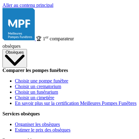
Aller au contenu principal
er
🏆
1
comparateur
obsèques
Obsèques
Comparer les pompes funèbres
Choisir une pompe funèbre
Choisir un crematorium
Choisir un funérarium
Choisir un cimetière
En savoir plus sur la certification Meilleures Pompes Funèbres
Services obsèques
Organiser les obsèques
Estimer le prix des obsèques