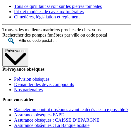
Tous ce qu'il faut savoir sur les pierres tombales
Prix et modèles de caveaux funéraires
Cimetières, législiation et réglement
Trouvez les meilleurs marbriers proches de chez vous
Rechercher des pompes funèbres par ville ou code postal
Prévoyance
Prévoyance obsèques
Prévision obsèques
Demander des devis comparatifs
Nos partenaires
Pour vous aider
Racheter un contrat obsèques avant le décès : est-ce possible ?
Assurance obsèques FAPE
Assurance obsèques : CAISSE D’EPARGNE
Assurance obsèques : La Banque postale