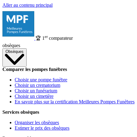
Aller au contenu principal
er
🏆
1
comparateur
obsèques
Obsèques
Comparer les pompes funèbres
Choisir une pompe funèbre
Choisir un crematorium
Choisir un funérarium
Choisir un cimetière
En savoir plus sur la certification Meilleures Pompes Funèbres
Services obsèques
Organiser les obsèques
Estimer le prix des obsèques