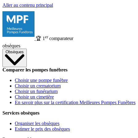
Aller au contenu principal
er
🏆
1
comparateur
obsèques
Obsèques
Comparer les pompes funèbres
Choisir une pompe funèbre
Choisir un crematorium
Choisir un funérarium
Choisir un cimetière
En savoir plus sur la certification Meilleures Pompes Funèbres
Services obsèques
Organiser les obsèques
Estimer le prix des obsèques