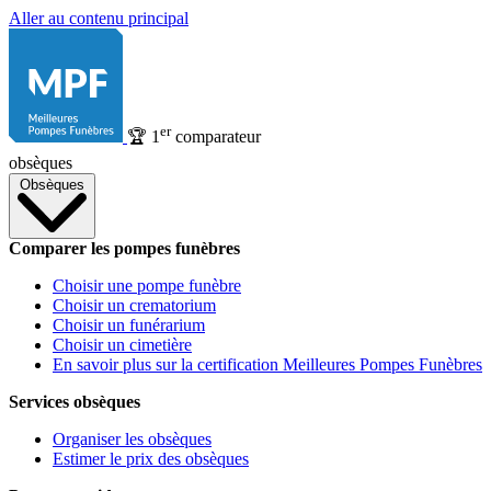
Aller au contenu principal
er
🏆
1
comparateur
obsèques
Obsèques
Comparer les pompes funèbres
Choisir une pompe funèbre
Choisir un crematorium
Choisir un funérarium
Choisir un cimetière
En savoir plus sur la certification Meilleures Pompes Funèbres
Services obsèques
Organiser les obsèques
Estimer le prix des obsèques