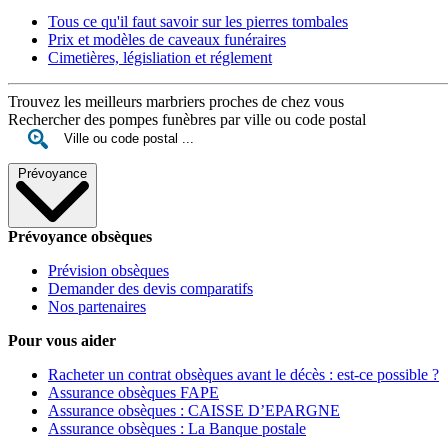
Tous ce qu'il faut savoir sur les pierres tombales
Prix et modèles de caveaux funéraires
Cimetières, législiation et réglement
Trouvez les meilleurs marbriers proches de chez vous
Rechercher des pompes funèbres par ville ou code postal
Prévoyance
Prévoyance obsèques
Prévision obsèques
Demander des devis comparatifs
Nos partenaires
Pour vous aider
Racheter un contrat obsèques avant le décès : est-ce possible ?
Assurance obsèques FAPE
Assurance obsèques : CAISSE D’EPARGNE
Assurance obsèques : La Banque postale