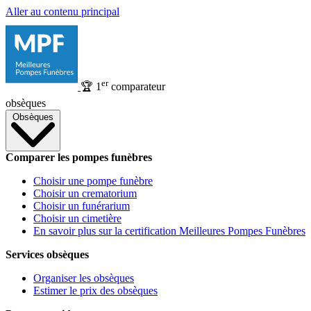
Aller au contenu principal
er
🏆
1
comparateur
obsèques
Obsèques
Comparer les pompes funèbres
Choisir une pompe funèbre
Choisir un crematorium
Choisir un funérarium
Choisir un cimetière
En savoir plus sur la certification Meilleures Pompes Funèbres
Services obsèques
Organiser les obsèques
Estimer le prix des obsèques