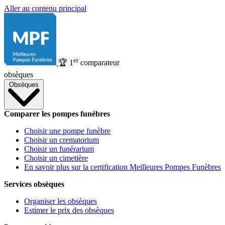
Aller au contenu principal
er
🏆
1
comparateur
obsèques
Obsèques
Comparer les pompes funèbres
Choisir une pompe funèbre
Choisir un crematorium
Choisir un funérarium
Choisir un cimetière
En savoir plus sur la certification Meilleures Pompes Funèbres
Services obsèques
Organiser les obsèques
Estimer le prix des obsèques