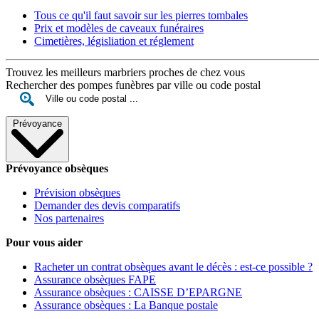
Tous ce qu'il faut savoir sur les pierres tombales
Prix et modèles de caveaux funéraires
Cimetières, législiation et réglement
Trouvez les meilleurs marbriers proches de chez vous
Rechercher des pompes funèbres par ville ou code postal
Prévoyance
Prévoyance obsèques
Prévision obsèques
Demander des devis comparatifs
Nos partenaires
Pour vous aider
Racheter un contrat obsèques avant le décès : est-ce possible ?
Assurance obsèques FAPE
Assurance obsèques : CAISSE D’EPARGNE
Assurance obsèques : La Banque postale