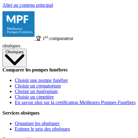
Aller au contenu principal
er
🏆
1
comparateur
obsèques
Obsèques
Comparer les pompes funèbres
Choisir une pompe funèbre
Choisir un crematorium
Choisir un funérarium
Choisir un cimetière
En savoir plus sur la certification Meilleures Pompes Funèbres
Services obsèques
Organiser les obsèques
Estimer le prix des obsèques