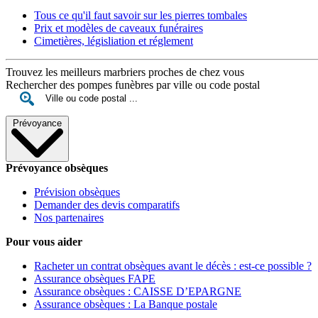
Tous ce qu'il faut savoir sur les pierres tombales
Prix et modèles de caveaux funéraires
Cimetières, législiation et réglement
Trouvez les meilleurs marbriers proches de chez vous
Rechercher des pompes funèbres par ville ou code postal
Prévoyance
Prévoyance obsèques
Prévision obsèques
Demander des devis comparatifs
Nos partenaires
Pour vous aider
Racheter un contrat obsèques avant le décès : est-ce possible ?
Assurance obsèques FAPE
Assurance obsèques : CAISSE D’EPARGNE
Assurance obsèques : La Banque postale