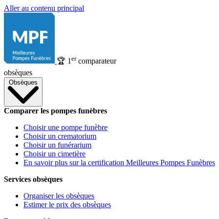
Aller au contenu principal
er
🏆
1
comparateur
obsèques
Obsèques
Comparer les pompes funèbres
Choisir une pompe funèbre
Choisir un crematorium
Choisir un funérarium
Choisir un cimetière
En savoir plus sur la certification Meilleures Pompes Funèbres
Services obsèques
Organiser les obsèques
Estimer le prix des obsèques