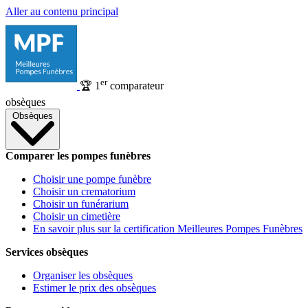
Aller au contenu principal
er
🏆
1
comparateur
obsèques
Obsèques
Comparer les pompes funèbres
Choisir une pompe funèbre
Choisir un crematorium
Choisir un funérarium
Choisir un cimetière
En savoir plus sur la certification Meilleures Pompes Funèbres
Services obsèques
Organiser les obsèques
Estimer le prix des obsèques