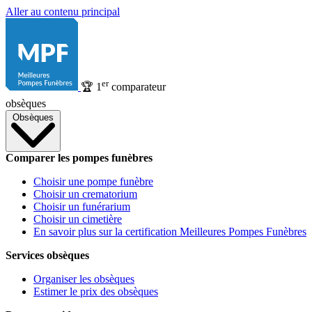
Aller au contenu principal
er
🏆
1
comparateur
obsèques
Obsèques
Comparer les pompes funèbres
Choisir une pompe funèbre
Choisir un crematorium
Choisir un funérarium
Choisir un cimetière
En savoir plus sur la certification Meilleures Pompes Funèbres
Services obsèques
Organiser les obsèques
Estimer le prix des obsèques