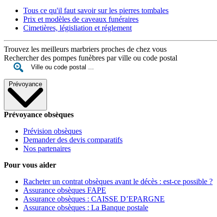
Tous ce qu'il faut savoir sur les pierres tombales
Prix et modèles de caveaux funéraires
Cimetières, législiation et réglement
Trouvez les meilleurs marbriers proches de chez vous
Rechercher des pompes funèbres par ville ou code postal
Prévoyance
Prévoyance obsèques
Prévision obsèques
Demander des devis comparatifs
Nos partenaires
Pour vous aider
Racheter un contrat obsèques avant le décès : est-ce possible ?
Assurance obsèques FAPE
Assurance obsèques : CAISSE D’EPARGNE
Assurance obsèques : La Banque postale