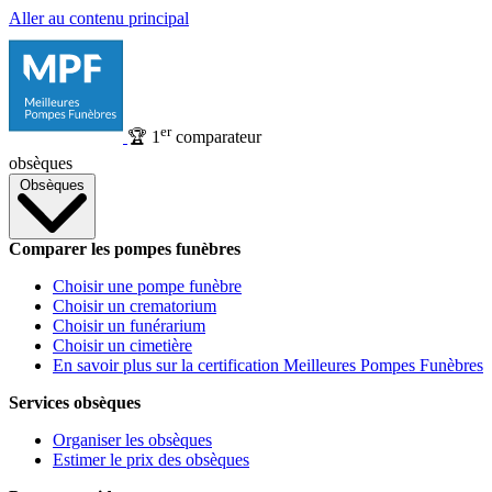
Aller au contenu principal
er
🏆
1
comparateur
obsèques
Obsèques
Comparer les pompes funèbres
Choisir une pompe funèbre
Choisir un crematorium
Choisir un funérarium
Choisir un cimetière
En savoir plus sur la certification Meilleures Pompes Funèbres
Services obsèques
Organiser les obsèques
Estimer le prix des obsèques