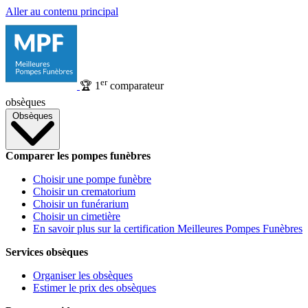
Aller au contenu principal
er
🏆
1
comparateur
obsèques
Obsèques
Comparer les pompes funèbres
Choisir une pompe funèbre
Choisir un crematorium
Choisir un funérarium
Choisir un cimetière
En savoir plus sur la certification Meilleures Pompes Funèbres
Services obsèques
Organiser les obsèques
Estimer le prix des obsèques