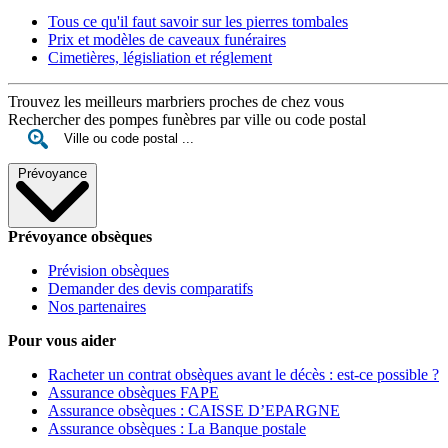
Tous ce qu'il faut savoir sur les pierres tombales
Prix et modèles de caveaux funéraires
Cimetières, législiation et réglement
Trouvez les meilleurs marbriers proches de chez vous
Rechercher des pompes funèbres par ville ou code postal
Prévoyance
Prévoyance obsèques
Prévision obsèques
Demander des devis comparatifs
Nos partenaires
Pour vous aider
Racheter un contrat obsèques avant le décès : est-ce possible ?
Assurance obsèques FAPE
Assurance obsèques : CAISSE D’EPARGNE
Assurance obsèques : La Banque postale