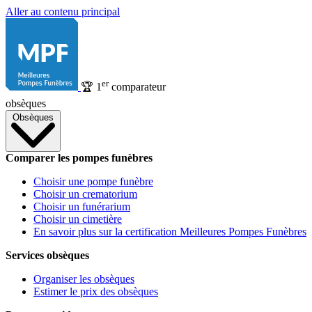
Aller au contenu principal
er
🏆
1
comparateur
obsèques
Obsèques
Comparer les pompes funèbres
Choisir une pompe funèbre
Choisir un crematorium
Choisir un funérarium
Choisir un cimetière
En savoir plus sur la certification Meilleures Pompes Funèbres
Services obsèques
Organiser les obsèques
Estimer le prix des obsèques