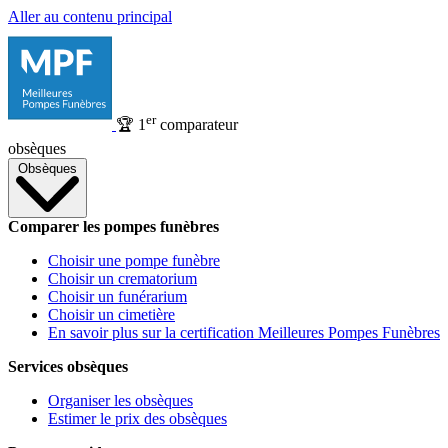
Aller au contenu principal
er
🏆
1
comparateur
obsèques
Obsèques
Comparer les pompes funèbres
Choisir une pompe funèbre
Choisir un crematorium
Choisir un funérarium
Choisir un cimetière
En savoir plus sur la certification Meilleures Pompes Funèbres
Services obsèques
Organiser les obsèques
Estimer le prix des obsèques