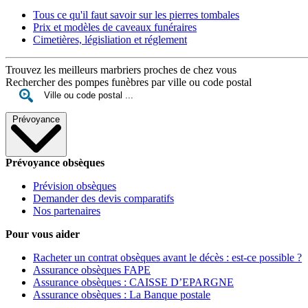
Tous ce qu'il faut savoir sur les pierres tombales
Prix et modèles de caveaux funéraires
Cimetières, législiation et réglement
Trouvez les meilleurs marbriers proches de chez vous
Rechercher des pompes funèbres par ville ou code postal
Prévoyance
Prévoyance obsèques
Prévision obsèques
Demander des devis comparatifs
Nos partenaires
Pour vous aider
Racheter un contrat obsèques avant le décès : est-ce possible ?
Assurance obsèques FAPE
Assurance obsèques : CAISSE D’EPARGNE
Assurance obsèques : La Banque postale