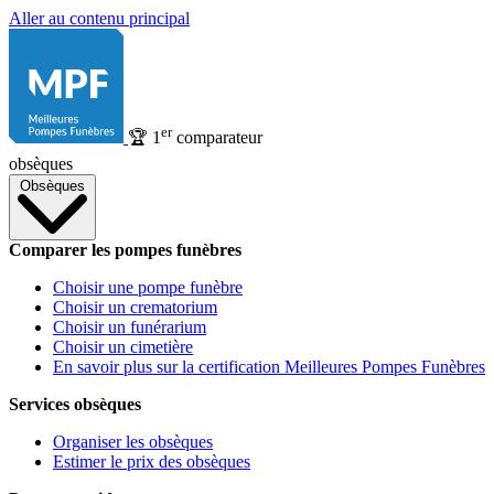
Aller au contenu principal
er
🏆
1
comparateur
obsèques
Obsèques
Comparer les pompes funèbres
Choisir une pompe funèbre
Choisir un crematorium
Choisir un funérarium
Choisir un cimetière
En savoir plus sur la certification Meilleures Pompes Funèbres
Services obsèques
Organiser les obsèques
Estimer le prix des obsèques