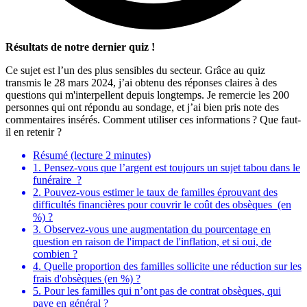
Résultats de notre dernier quiz !
Ce sujet est l’un des plus sensibles du secteur. Grâce au quiz
transmis le 28 mars 2024, j’ai obtenu des réponses claires à des
questions qui m'interpellent depuis longtemps. Je remercie les 200
personnes qui ont répondu au sondage, et j’ai bien pris note des
commentaires insérés. Comment utiliser ces informations ? Que faut-
il en retenir ?
Résumé (lecture 2 minutes)
1. Pensez-vous que l’argent est toujours un sujet tabou dans le
funéraire ?
2. Pouvez-vous estimer le taux de familles éprouvant des
difficultés financières pour couvrir le coût des obsèques (en
%) ?
3. Observez-vous une augmentation du pourcentage en
question en raison de l'impact de l'inflation, et si oui, de
combien ?
4. Quelle proportion des familles sollicite une réduction sur les
frais d'obsèques (en %) ?
5. Pour les familles qui n’ont pas de contrat obsèques, qui
paye en général ?