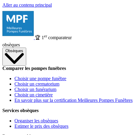
Aller au contenu principal
er
🏆
1
comparateur
obsèques
Obsèques
Comparer les pompes funèbres
Choisir une pompe funèbre
Choisir un crematorium
Choisir un funérarium
Choisir un cimetière
En savoir plus sur la certification Meilleures Pompes Funèbres
Services obsèques
Organiser les obsèques
Estimer le prix des obsèques