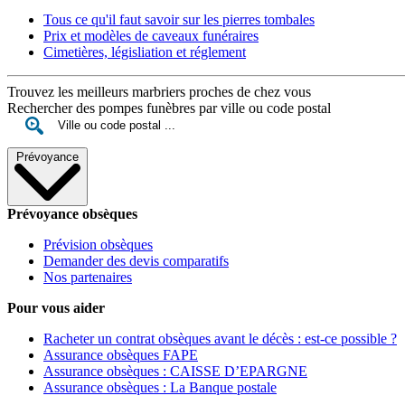
Tous ce qu'il faut savoir sur les pierres tombales
Prix et modèles de caveaux funéraires
Cimetières, législiation et réglement
Trouvez les meilleurs marbriers proches de chez vous
Rechercher des pompes funèbres par ville ou code postal
Prévoyance
Prévoyance obsèques
Prévision obsèques
Demander des devis comparatifs
Nos partenaires
Pour vous aider
Racheter un contrat obsèques avant le décès : est-ce possible ?
Assurance obsèques FAPE
Assurance obsèques : CAISSE D’EPARGNE
Assurance obsèques : La Banque postale