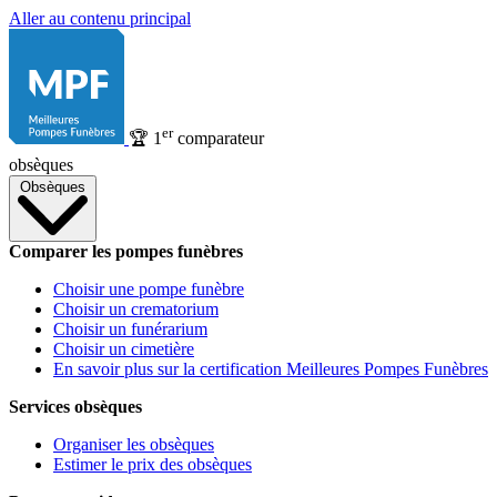
Aller au contenu principal
er
🏆
1
comparateur
obsèques
Obsèques
Comparer les pompes funèbres
Choisir une pompe funèbre
Choisir un crematorium
Choisir un funérarium
Choisir un cimetière
En savoir plus sur la certification Meilleures Pompes Funèbres
Services obsèques
Organiser les obsèques
Estimer le prix des obsèques