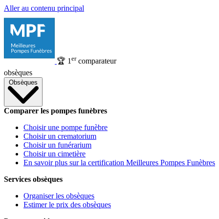
Aller au contenu principal
er
🏆
1
comparateur
obsèques
Obsèques
Comparer les pompes funèbres
Choisir une pompe funèbre
Choisir un crematorium
Choisir un funérarium
Choisir un cimetière
En savoir plus sur la certification Meilleures Pompes Funèbres
Services obsèques
Organiser les obsèques
Estimer le prix des obsèques