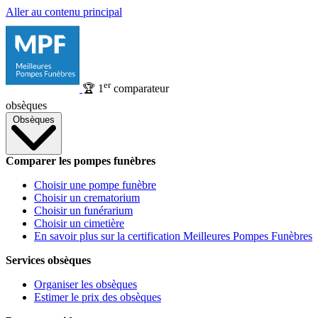
Aller au contenu principal
er
🏆
1
comparateur
obsèques
Obsèques
Comparer les pompes funèbres
Choisir une pompe funèbre
Choisir un crematorium
Choisir un funérarium
Choisir un cimetière
En savoir plus sur la certification Meilleures Pompes Funèbres
Services obsèques
Organiser les obsèques
Estimer le prix des obsèques