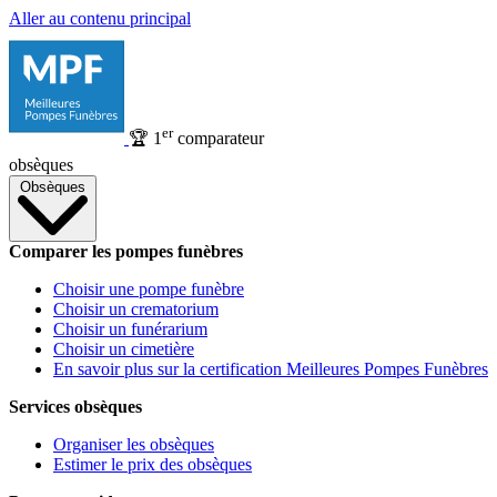
Aller au contenu principal
er
🏆
1
comparateur
obsèques
Obsèques
Comparer les pompes funèbres
Choisir une pompe funèbre
Choisir un crematorium
Choisir un funérarium
Choisir un cimetière
En savoir plus sur la certification Meilleures Pompes Funèbres
Services obsèques
Organiser les obsèques
Estimer le prix des obsèques