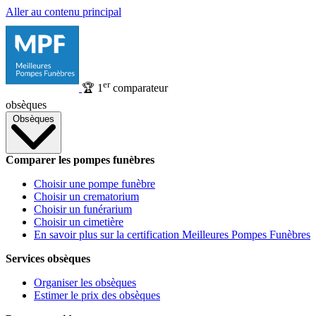
Aller au contenu principal
er
🏆
1
comparateur
obsèques
Obsèques
Comparer les pompes funèbres
Choisir une pompe funèbre
Choisir un crematorium
Choisir un funérarium
Choisir un cimetière
En savoir plus sur la certification Meilleures Pompes Funèbres
Services obsèques
Organiser les obsèques
Estimer le prix des obsèques