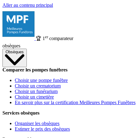
Aller au contenu principal
er
🏆
1
comparateur
obsèques
Obsèques
Comparer les pompes funèbres
Choisir une pompe funèbre
Choisir un crematorium
Choisir un funérarium
Choisir un cimetière
En savoir plus sur la certification Meilleures Pompes Funèbres
Services obsèques
Organiser les obsèques
Estimer le prix des obsèques