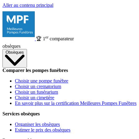
Aller au contenu principal
er
🏆
1
comparateur
obsèques
Obsèques
Comparer les pompes funèbres
Choisir une pompe funèbre
Choisir un crematorium
Choisir un funérarium
Choisir un cimetière
En savoir plus sur la certification Meilleures Pompes Funèbres
Services obsèques
Organiser les obsèques
Estimer le prix des obsèques