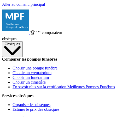
Aller au contenu principal
er
🏆
1
comparateur
obsèques
Obsèques
Comparer les pompes funèbres
Choisir une pompe funèbre
Choisir un crematorium
Choisir un funérarium
Choisir un cimetière
En savoir plus sur la certification Meilleures Pompes Funèbres
Services obsèques
Organiser les obsèques
Estimer le prix des obsèques