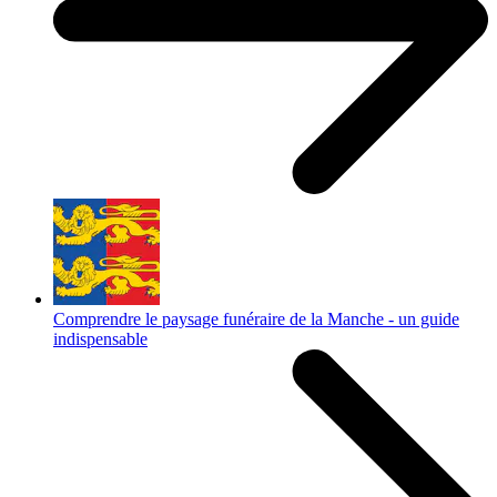
Comprendre le paysage funéraire de la Manche - un guide
indispensable