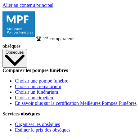
Aller au contenu principal
er
🏆
1
comparateur
obsèques
Obsèques
Comparer les pompes funèbres
Choisir une pompe funèbre
Choisir un crematorium
Choisir un funérarium
Choisir un cimetière
En savoir plus sur la certification Meilleures Pompes Funèbres
Services obsèques
Organiser les obsèques
Estimer le prix des obsèques