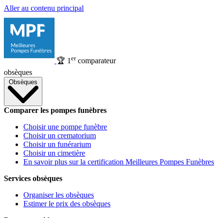
Aller au contenu principal
er
🏆
1
comparateur
obsèques
Obsèques
Comparer les pompes funèbres
Choisir une pompe funèbre
Choisir un crematorium
Choisir un funérarium
Choisir un cimetière
En savoir plus sur la certification Meilleures Pompes Funèbres
Services obsèques
Organiser les obsèques
Estimer le prix des obsèques