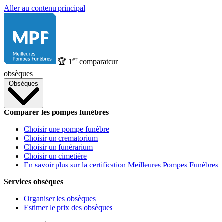
Aller au contenu principal
er
🏆
1
comparateur
obsèques
Obsèques
Comparer les pompes funèbres
Choisir une pompe funèbre
Choisir un crematorium
Choisir un funérarium
Choisir un cimetière
En savoir plus sur la certification Meilleures Pompes Funèbres
Services obsèques
Organiser les obsèques
Estimer le prix des obsèques