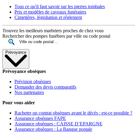
Tous ce qu'il faut savoir sur les pierres tombales
Prix et modèles de caveaux funéraires
Cimetières, législiation et réglement
Trouvez les meilleurs marbriers proches de chez vous
Rechercher des pompes funèbres par ville ou code postal
Prévoyance
Prévoyance obsèques
Prévision obsèques
Demander des devis comparatifs
Nos partenaires
Pour vous aider
Racheter un contrat obsèques avant le décès : est-ce possible ?
Assurance obsèques FAPE
Assurance obsèques : CAISSE D’EPARGNE
Assurance obsèques : La Banque postale