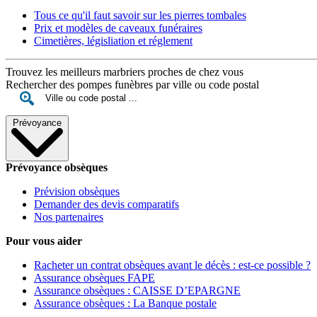
Tous ce qu'il faut savoir sur les pierres tombales
Prix et modèles de caveaux funéraires
Cimetières, législiation et réglement
Trouvez les meilleurs marbriers proches de chez vous
Rechercher des pompes funèbres par ville ou code postal
Prévoyance
Prévoyance obsèques
Prévision obsèques
Demander des devis comparatifs
Nos partenaires
Pour vous aider
Racheter un contrat obsèques avant le décès : est-ce possible ?
Assurance obsèques FAPE
Assurance obsèques : CAISSE D’EPARGNE
Assurance obsèques : La Banque postale