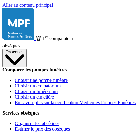
Aller au contenu principal
er
🏆
1
comparateur
obsèques
Obsèques
Comparer les pompes funèbres
Choisir une pompe funèbre
Choisir un crematorium
Choisir un funérarium
Choisir un cimetière
En savoir plus sur la certification Meilleures Pompes Funèbres
Services obsèques
Organiser les obsèques
Estimer le prix des obsèques