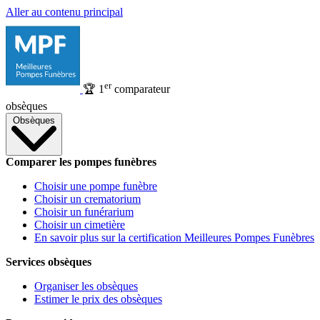
Aller au contenu principal
er
🏆
1
comparateur
obsèques
Obsèques
Comparer les pompes funèbres
Choisir une pompe funèbre
Choisir un crematorium
Choisir un funérarium
Choisir un cimetière
En savoir plus sur la certification Meilleures Pompes Funèbres
Services obsèques
Organiser les obsèques
Estimer le prix des obsèques