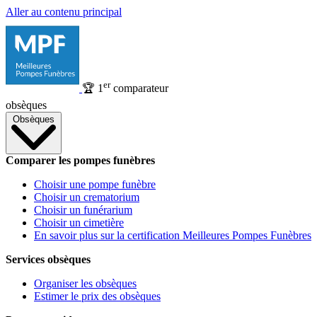
Aller au contenu principal
er
🏆
1
comparateur
obsèques
Obsèques
Comparer les pompes funèbres
Choisir une pompe funèbre
Choisir un crematorium
Choisir un funérarium
Choisir un cimetière
En savoir plus sur la certification Meilleures Pompes Funèbres
Services obsèques
Organiser les obsèques
Estimer le prix des obsèques