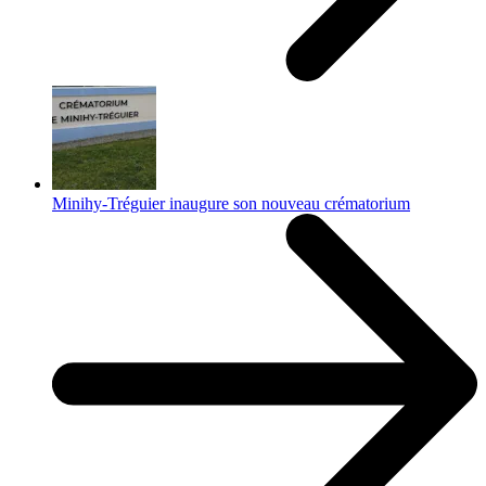
Minihy-Tréguier inaugure son nouveau crématorium