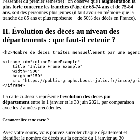
l’essentiel du premier semestre) : on observe que
l'augmentation la
plus forte concerne les tranches d’âge de 65-74 ans et de 75-84
ans
, soit des personnes plus jeunes (il faut avoir en mémoire que la
tranche de 85 ans et plus représente + de 50% des décès en France).
II. Évolution des décès au niveau des
départements : que faut-il retenir ?
<h2>Nombre de décès traités mensuellement par une agenc
<iframe id="inlineFrameExample"
    title="Inline Frame Example"
    width="500"
    height="150"
    src="https://public-graphs.boost-julie.fr/insee/g-i
</iframe>
La carte ci-dessus représente
l'évolution des décès par
département
entre le 1 janvier et le 30 juin 2021, par comparaison
avec les 2 années précédentes.
Comment lire cette carte ?
Avec votre souris, vous pouvez survoler chaque département et
identifier le nombre de décès sur la période du 1 janvier au 30