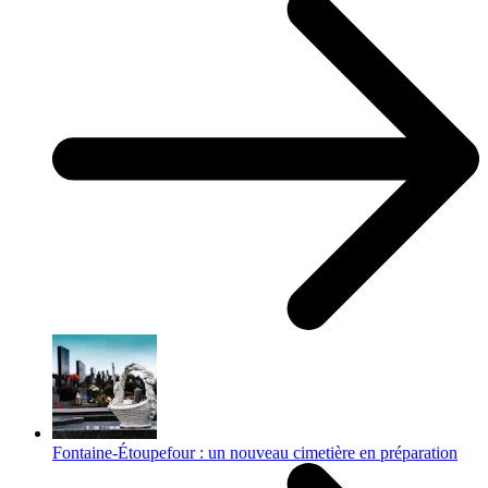
Fontaine-Étoupefour : un nouveau cimetière en préparation