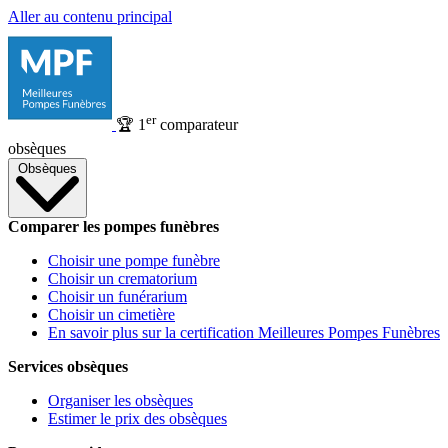
Aller au contenu principal
er
🏆
1
comparateur
obsèques
Obsèques
Comparer les pompes funèbres
Choisir une pompe funèbre
Choisir un crematorium
Choisir un funérarium
Choisir un cimetière
En savoir plus sur la certification Meilleures Pompes Funèbres
Services obsèques
Organiser les obsèques
Estimer le prix des obsèques