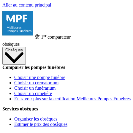
Aller au contenu principal
er
🏆
1
comparateur
obsèques
Obsèques
Comparer les pompes funèbres
Choisir une pompe funèbre
Choisir un crematorium
Choisir un funérarium
Choisir un cimetière
En savoir plus sur la certification Meilleures Pompes Funèbres
Services obsèques
Organiser les obsèques
Estimer le prix des obsèques