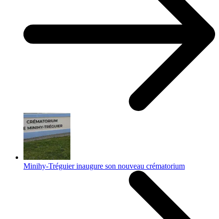
Minihy-Tréguier inaugure son nouveau crématorium