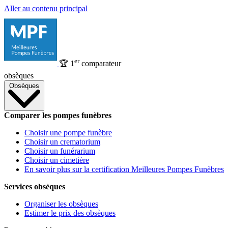
Aller au contenu principal
er
🏆
1
comparateur
obsèques
Obsèques
Comparer les pompes funèbres
Choisir une pompe funèbre
Choisir un crematorium
Choisir un funérarium
Choisir un cimetière
En savoir plus sur la certification Meilleures Pompes Funèbres
Services obsèques
Organiser les obsèques
Estimer le prix des obsèques