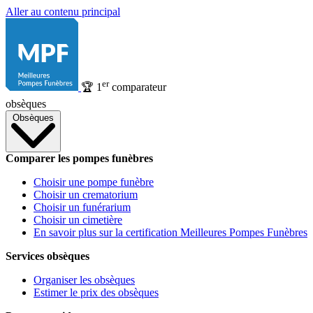
Aller au contenu principal
er
🏆
1
comparateur
obsèques
Obsèques
Comparer les pompes funèbres
Choisir une pompe funèbre
Choisir un crematorium
Choisir un funérarium
Choisir un cimetière
En savoir plus sur la certification Meilleures Pompes Funèbres
Services obsèques
Organiser les obsèques
Estimer le prix des obsèques