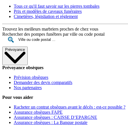
Tous ce qu'il faut savoir sur les pierres tombales
Prix et modèles de caveaux funéraires
Cimetières, législiation et réglement
Trouvez les meilleurs marbriers proches de chez vous
Rechercher des pompes funèbres par ville ou code postal
Prévoyance
Prévoyance obsèques
Prévision obsèques
Demander des devis comparatifs
Nos partenaires
Pour vous aider
Racheter un contrat obsèques avant le décès : est-ce possible ?
Assurance obsèques FAPE
Assurance obsèques : CAISSE D’EPARGNE
Assurance obsèques : La Banque postale