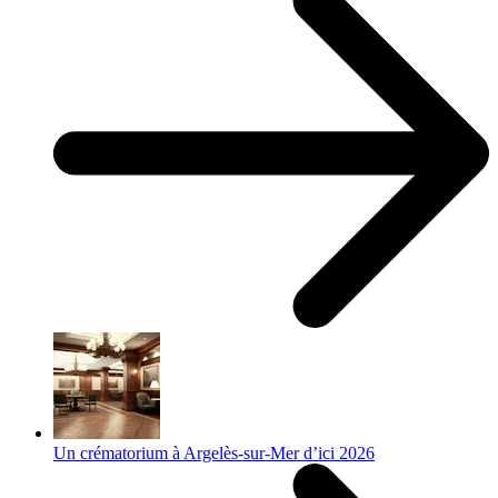
Un crématorium à Argelès-sur-Mer d’ici 2026