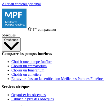
Aller au contenu principal
er
🏆
1
comparateur
obsèques
Obsèques
Comparer les pompes funèbres
Choisir une pompe funèbre
Choisir un crematorium
Choisir un funérarium
Choisir un cimetière
En savoir plus sur la certification Meilleures Pompes Funèbres
Services obsèques
Organiser les obsèques
Estimer le prix des obsèques