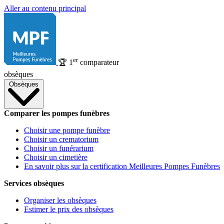
Aller au contenu principal
er
🏆
1
comparateur
obsèques
Obsèques
Comparer les pompes funèbres
Choisir une pompe funèbre
Choisir un crematorium
Choisir un funérarium
Choisir un cimetière
En savoir plus sur la certification Meilleures Pompes Funèbres
Services obsèques
Organiser les obsèques
Estimer le prix des obsèques