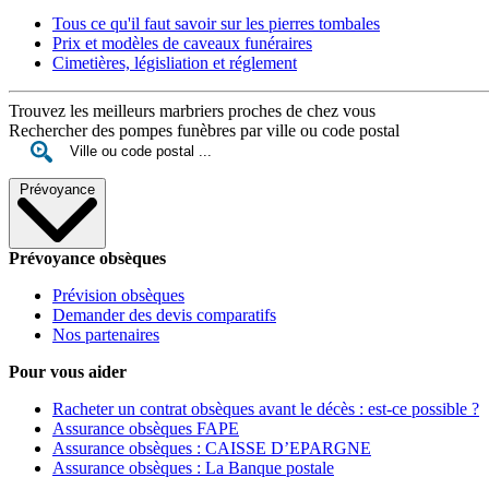
Tous ce qu'il faut savoir sur les pierres tombales
Prix et modèles de caveaux funéraires
Cimetières, législiation et réglement
Trouvez les meilleurs marbriers proches de chez vous
Rechercher des pompes funèbres par ville ou code postal
Prévoyance
Prévoyance obsèques
Prévision obsèques
Demander des devis comparatifs
Nos partenaires
Pour vous aider
Racheter un contrat obsèques avant le décès : est-ce possible ?
Assurance obsèques FAPE
Assurance obsèques : CAISSE D’EPARGNE
Assurance obsèques : La Banque postale