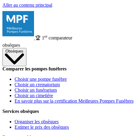
Aller au contenu principal
er
🏆
1
comparateur
obsèques
Obsèques
Comparer les pompes funèbres
Choisir une pompe funèbre
Choisir un crematorium
Choisir un funérarium
Choisir un cimetière
En savoir plus sur la certification Meilleures Pompes Funèbres
Services obsèques
Organiser les obsèques
Estimer le prix des obsèques