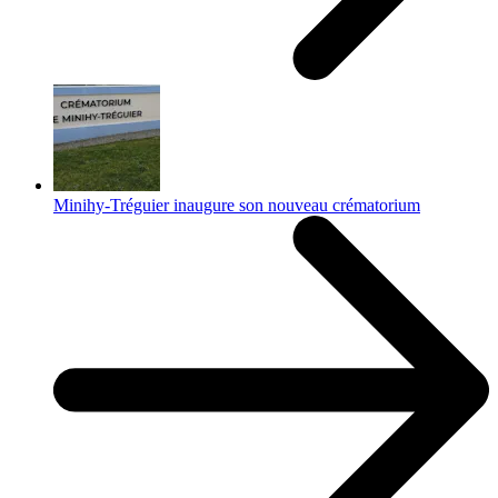
Minihy-Tréguier inaugure son nouveau crématorium