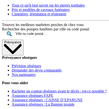
Tous ce qu'il faut savoir sur les pierres tombales
Prix et modèles de caveaux funéraires
Cimetières, législiation et réglement
Trouvez les meilleurs marbriers proches de chez vous
Rechercher des pompes funèbres par ville ou code postal
Prévoyance
Prévoyance obsèques
Prévision obsèques
Demander des devis comparatifs
Nos partenaires
Pour vous aider
Racheter un contrat obsèques avant le décès : est-ce possible ?
Assurance obsèques FAPE
Assurance obsèques : CAISSE D’EPARGNE
Assurance obsèques : La Banque postale