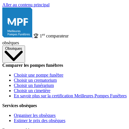
Aller au contenu principal
er
🏆
1
comparateur
obsèques
Obsèques
Comparer les pompes funèbres
Choisir une pompe funèbre
Choisir un crematorium
Choisir un funérarium
Choisir un cimetière
En savoir plus sur la certification Meilleures Pompes Funèbres
Services obsèques
Organiser les obsèques
Estimer le prix des obsèques