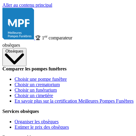
Aller au contenu principal
er
🏆
1
comparateur
obsèques
Obsèques
Comparer les pompes funèbres
Choisir une pompe funèbre
Choisir un crematorium
Choisir un funérarium
Choisir un cimetière
En savoir plus sur la certification Meilleures Pompes Funèbres
Services obsèques
Organiser les obsèques
Estimer le prix des obsèques