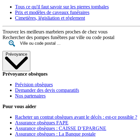
Tous ce qu'il faut savoir sur les pierres tombales
Prix et modèles de caveaux funéraires
Cimetières, législiation et réglement
Trouvez les meilleurs marbriers proches de chez vous
Rechercher des pompes funèbres par ville ou code postal
Prévoyance
Prévoyance obsèques
Prévision obsèques
Demander des devis comparatifs
Nos partenaires
Pour vous aider
Racheter un contrat obsèques avant le décès : est-ce possible ?
Assurance obsèques FAPE
Assurance obsèques : CAISSE D’EPARGNE
Assurance obsèques : La Banque postale