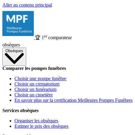
Aller au contenu principal
er
🏆
1
comparateur
obsèques
Obsèques
Comparer les pompes funèbres
Choisir une pompe funèbre
Choisir un crematorium
Choisir un funérarium
Choisir un cimetière
En savoir plus sur la certification Meilleures Pompes Funèbres
Services obsèques
Organiser les obsèques
Estimer le prix des obsèques