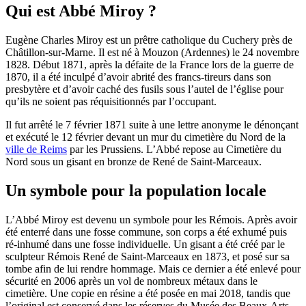
Qui est Abbé Miroy ?
Eugène Charles Miroy est un prêtre catholique du Cuchery près de
Châtillon-sur-Marne. Il est né à Mouzon (Ardennes) le 24 novembre
1828. Début 1871, après la défaite de la France lors de la guerre de
1870, il a été inculpé d’avoir abrité des francs-tireurs dans son
presbytère et d’avoir caché des fusils sous l’autel de l’église pour
qu’ils ne soient pas réquisitionnés par l’occupant.
Il fut arrêté le 7 février 1871 suite à une lettre anonyme le dénonçant
et exécuté le 12 février devant un mur du cimetière du Nord de la
ville de Reims
par les Prussiens. L’Abbé repose au Cimetière du
Nord sous un gisant en bronze de René de Saint-Marceaux.
Un symbole pour la population locale
L’Abbé Miroy est devenu un symbole pour les Rémois. Après avoir
été enterré dans une fosse commune, son corps a été exhumé puis
ré-inhumé dans une fosse individuelle. Un gisant a été créé par le
sculpteur Rémois René de Saint-Marceaux en 1873, et posé sur sa
tombe afin de lui rendre hommage. Mais ce dernier a été enlevé pour
sécurité en 2006 après un vol de nombreux métaux dans le
cimetière. Une copie en résine a été posée en mai 2018, tandis que
l’original est conservé dans les réserves du Musée des Beaux-Arts