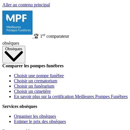
Aller au contenu principal
er
🏆
1
comparateur
obsèques
Obsèques
Comparer les pompes funèbres
Choisir une pompe funèbre
Choisir un crematorium
Choisir un funérarium
Choisir un cimetière
En savoir plus sur la certification Meilleures Pompes Funèbres
Services obsèques
Organiser les obsèques
Estimer le prix des obsèques