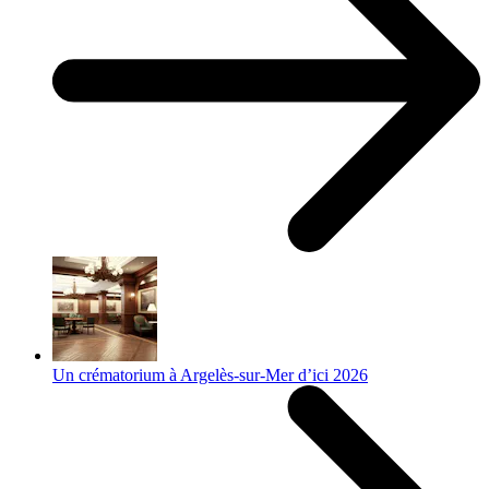
Un crématorium à Argelès-sur-Mer d’ici 2026