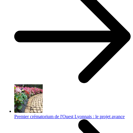
Premier crématorium de l'Ouest Lyonnais : le projet avance