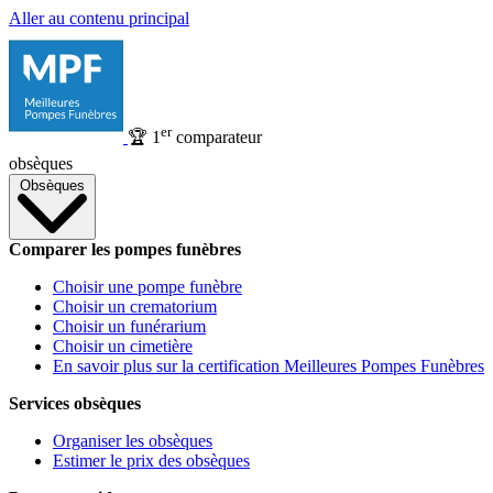
Aller au contenu principal
er
🏆
1
comparateur
obsèques
Obsèques
Comparer les pompes funèbres
Choisir une pompe funèbre
Choisir un crematorium
Choisir un funérarium
Choisir un cimetière
En savoir plus sur la certification Meilleures Pompes Funèbres
Services obsèques
Organiser les obsèques
Estimer le prix des obsèques