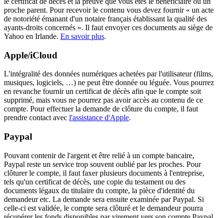
le certificat de décès et la preuve que vous êtes le bénéficiaire ou un
proche parent. Pour recevoir le contenu vous devez fournir « un acte
de notoriété émanant d'un notaire français établissant la qualité des
ayants-droits concernés ». Il faut envoyer ces documents au siège de
Yahoo en Irlande.
En savoir plus
.
Apple/iCloud
L'intégralité des données numériques achetées par l'utilisateur (films,
musiques, logiciels, …) ne peut être donnée ou léguée. Vous pourrez
en revanche fournir un certificat de décès afin que le compte soit
supprimé, mais vous ne pourrez pas avoir accès au contenu de ce
compte. Pour effectuer la demande de clôture du compte, il faut
prendre contact avec
l'assistance d'Apple
.
Paypal
Pouvant contenir de l'argent et être relié à un compte bancaire,
Paypal reste un service trop souvent oublié par les proches. Pour
clôturer le compte, il faut faxer plusieurs documents à l'entreprise,
tels qu'un certificat de décès, une copie du testament ou des
documents légaux du titulaire du compte, la pièce d'identité du
demandeur etc. La demande sera ensuite examinée par Paypal. Si
celle-ci est validée, le compte sera clôturé et le demandeur pourra
récupérer les fonds disponibles par virement vers son compte Paypal