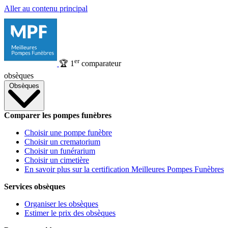
Aller au contenu principal
er
🏆
1
comparateur
obsèques
Obsèques
Comparer les pompes funèbres
Choisir une pompe funèbre
Choisir un crematorium
Choisir un funérarium
Choisir un cimetière
En savoir plus sur la certification Meilleures Pompes Funèbres
Services obsèques
Organiser les obsèques
Estimer le prix des obsèques